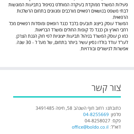
פעילות המשרד ממוקדת בעיקרה המוחלט בטיפול בתביעות המוגשות
לבתי משפט בנושאים רפואיים מורכבים ומגוונים בתחום הרשלנות
הרפואית.
המשרד עוסק בייצוג תובעים בלבד כנגד רופאים ומוסדות רפואיים מכל
רחבי הארץ וכן כנגד כל קופות החולים ומשרד הבריאות.
כמו כן עוסק המשרד בניהול תביעות ייצוגיות לפי חוק הגנת הצרכן.
לעו"ד עודד בולדו נסיון עשיר ביותר בתחום, של מעל ל - 30 שנה.
אפשרות לגישורים ובוררויות.
צור קשר
כתובתנו: רחוב חוף השנהב 58, חיפה 3491485
טלפון:
04-8255669
פקס: 04-8258027
דוא"ל:
office@boldo.co.il